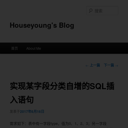
搜
索
Houseyoung's Blog
主
首页
About Me
跳
菜
单
至
文
←
上一篇
下一篇
→
章
主
导
航
实现某字段分类自增的SQL插
内
入语句
容
区
发表于
2017年6月16日
域
需求如下：表中有一字段type，值为0、1、2、3；另一字段