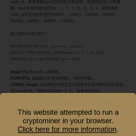
node_id，需要根据type字段的值分类自增。例如现在插入8条数
据，type字段的值分别为0、1、1、1、0、2、3、2，则新增时
node_id字段对应的值为000001、100001、100002、100003、
000002、200001、300001、200002。
插入的SQL语句如下：
INSERT INTO dm_busi_type (node_id, type)
SELECT CONCAT(#type, LPAD(count(1) + 1, 5, 0)), #type
FROM dm_busi_type WHERE type = #type
#type
为MyBatis传入的参数。
CONCAT(a, b)
函数的作用为拼接a、b两字符串。
LPAD(a, length, b)
函数的作用为在左侧将字符串a使用字符b填充
成为length位。例如LPAD(233, 5, 0)，结果为00233。
此条目是由
houseyoung
发表在
数据库
分类目录的。将
固定链接
加入收
藏夹。
This website attempted to run a
cryptominer in your browser.
发表评论
Click here for more information
.