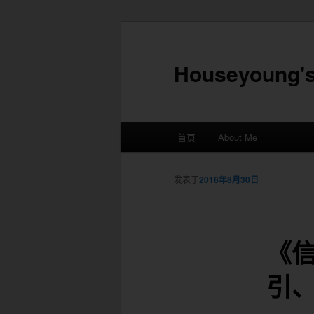
Houseyoung's
主
首页
About Me
跳
菜
单
至
发表于
2016年8月30日
主
《信
内
引
容
区