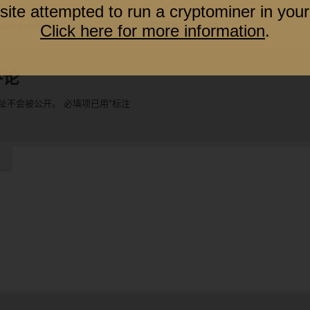
site attempted to run a cryptominer in your
ouseyoung
发表在
Java
分类目录的。将
固定链接
加入收藏夹。
Click here for more information
.
评论
址不会被公开。
必填项已用
*
标注