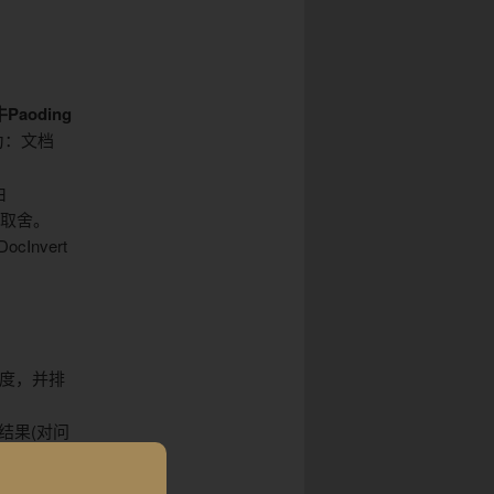
aoding
为：文档
由
取舍。
DocInvert
似度，并排
结果(对问