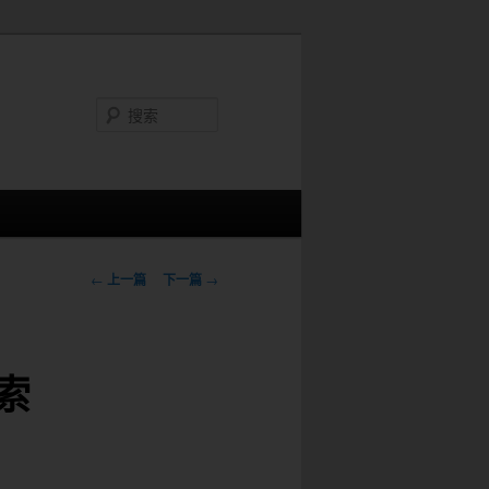
搜
索
文
←
上一篇
下一篇
→
章
导
航
索