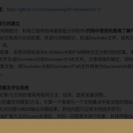
载：
https://github.com/houseyoung/IR-Homework1-2
索引的建立
及词频统计：利用已提供的海量智能分词软件
(代码中使用的是庖丁解牛P
对文档进行切词处理，并进行词频统计，形成
DocIndex
文件，结构
、词。
词权重：
采用词频标准化
tf
=tf
/Max(tf)
和
tf*idf
两种方式分配词的权重。
i
i
文件生成
DocIndex(tf)
和
DocIndex(tf*idf)
文件。注意阈值的确定，词的
倒置文档：将
DocIndex(tf)
和
DocIndex(tf*idf)
文件转换为
DocInvert(tf)
和
件。
检索及评估系统
处理(与文档处理采用相同方法：切词，选择关键词等)。
SM(向量空间模型)方法，计算一个查询与一个文档集合中各文档的相
果(对问题
10
和
20
输出详细结果，其他问题只记录文档排序即可)
查询扩展方法对Q
uery
处理后，对同一问题再次进行检索，并排序输出
输出详细结果，其他问题只记录文档排序即可)
R(Mean Reciprocal Rank)方法，计算系统的MRR值。