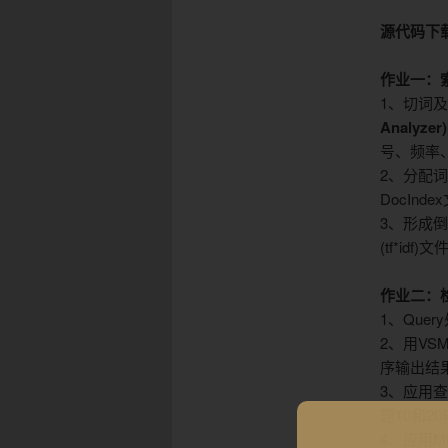
源代码下
域
作业一：
1、切词
Analyzer)
号、频率
2、分配
DocIndex
3、形成
(tf*idf)
文
作业二：
1
、Q
uery
2、用V
序输出结
3、应用
题
10
和
20
4、应用MR