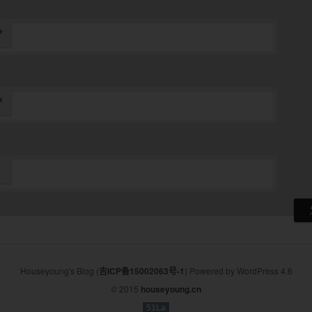
*
*
Houseyoung's Blog (
吉ICP备15002063号-1
) Powered by WordPress 4.6
© 2015
houseyoung.cn
51La