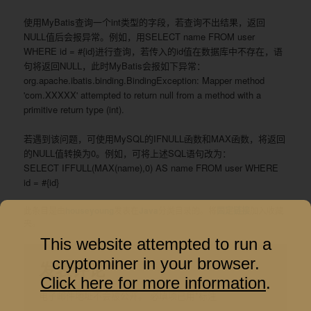
使用MyBatis查询一个int类型的字段，若查询不出结果，返回
NULL值后会报异常。例如，用SELECT name FROM user
WHERE id = #{id}进行查询，若传入的id值在数据库中不存在，语
句将返回NULL，此时MyBatis会报如下异常：
org.apache.ibatis.binding.BindingException: Mapper method
'com.XXXXX' attempted to return null from a method with a
primitive return type (int).
若遇到该问题，可使用MySQL的IFNULL函数和MAX函数，将返回
的NULL值转换为0。例如，可将上述SQL语句改为：
SELECT IFFULL(MAX(name),0) AS name FROM user WHERE
id = #{id}
此条目是由
houseyoung
发表在
Java
分类目录的。将
固定链接
加入收藏
夹。
This website attempted to run a
cryptominer in your browser.
发表评论
Click here for more information
.
电子邮件地址不会被公开。
必填项已用
*
标注