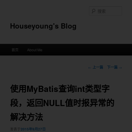
搜
索
Houseyoung's Blog
主
首页
About Me
跳
菜
单
至
文
←
上一篇
下一篇
→
章
主
导
航
使用MyBatis查询int类型字
内
段，返回NULL值时报异常的
容
区
解决方法
域
发表于
2015年9月27日